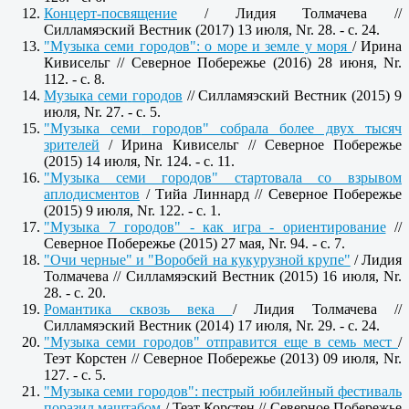
Концерт-посвящение
/ Лидия Толмачева //
Силламяэский Вестник (2017) 13 июля, Nr. 28. - c. 24.
"Музыка семи городов": о море и земле у моря
/ Ирина
Кивисельг // Северное Побережье (2016) 28 июня, Nr.
112. - c. 8.
Музыка
семи
городов
// Силламяэский Вестник (2015) 9
июля, Nr. 27. - c. 5.
"
Музыка
семи
городов" собрала более двух тысяч
зрителей
/ Ирина Кивисельг // Северное Побережье
(2015) 14 июля, Nr. 124. - c. 11.
"Музыка семи городов" стартовала со взрывом
аплодисментов
/ Тийа Линнард // Северное Побережье
(2015) 9 июля, Nr. 122. - c. 1.
"Музыка 7 городов" - как игра - ориентирование
//
Северное Побережье (2015) 27 мая, Nr. 94. - c. 7.
"Очи черные" и "Воробей на кукурузной крупе"
/ Лидия
Толмачева // Силламяэский Вестник (2015) 16 июля, Nr.
28. - c. 20.
Романтика сквозь века
/ Лидия Толмачева //
Силламяэский Вестник (2014) 17 июля, Nr. 29. - c. 24.
"Музыка семи городов" отправится еще в семь мест
/
Теэт Корстен // Северное Побережье (2013) 09 июля, Nr.
127. - c. 5.
"Музыка семи городов": пестрый юбилейный фестиваль
поразил маштабом
/ Теэт Корстен // Северное Побережье