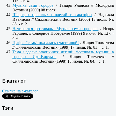
115. - c. 4.
Музыка семи городов
/ Тамара Унанова // Молодежь
Эстонии (2000) 08 июля.
Шедевры прошлых столетий и саксофон
/ Надежда
Иванцова // Силламяэский Вестник (2000) 13 июля, Nr.
85. - c. 2.
Начинается фестиваль "Музыка семи городов"
/ Игорь
Гаршнек // Северное Побережье (1999) 9 июля, Nr. 127. -
c. 4.
Цифра "семь" оказалась счастливой!
/ Лидия Толмачева
// Силламяэский Вестник (1999) 17 июля, Nr. 83. - c. 1.
Тема недели: закончился летний фестиваль музыки в
городах Ида-Вирумаа
/ Лидия Толмачева //
Силламяэский Вестник (1998) 18 июля, Nr. 84. - c. 1.
Е-каталог
Ссылка на е-каталог
Тэги