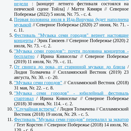
недели
: [концерт летнего фестиваля состоялся на
певческой сцене Тойла] / Матти Кямяря // Северное
Побережье (2022) 5 июля, Nr. 75. - c. 4.
Первая половина июля в Ида-Вирумаа будет наполнена
музыкой
// Северное Побережье (2020) 27 июня, Nr. 71. -
c. 11.
Фестиваль "Музыка семи городов" вернет настоящие
концерты
/ Эрик Гамзеев // Северное Побережье (2020) 2
июля, Nr. 73. - c. 2.
"Музыка семи городов": почти половина концертов -
бесплатно
/ Ирина Кивисельг // Северное Побережье
(2019) 11 июля, Nr. 79. - c. 11.
От свинга до рока, от старинной музыки до блюза
/
Лидия Толмачева // Силламяэский Вестник (2019) 23
августа, Nr. 30. - c- 20.
"Музыка семи городов"
// Силламяэский Вестник (2018)
31 мая, Nr. 22. - c. 8.
"Музыка семи городов" - юбилейный фестиваль
стартовал
/ Ирина Кивисельг // Северное Побережье
(2018) 30 июня, Nr. 114. - с. 2.
"Случайная встреча"
/ Лидия Толмачева // Силламяэский
Вестник (2018) 19 июля, Nr. 29. - c. 5.
Фестиваль "Музыка семи городов" перевалил за экватор
/ Теэт Корстен // Северное Побережье (2018) 14 июля, Nr.
120. - с. 6.