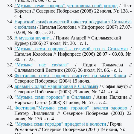
7 июля, Nr. 69. - c. 2.
"Музыка семи городов" установила свой рекорд
/ Теэт
Корстен // Северное Побережье (2008) 22 июля, Nr. 138. -
c. 4.
Нарвский симфонический оркестр поздравил Силламяэ
с юбилеем
/ Наталья Колобова // Инфопресс (2007) 27.07-
02.08, Nr. 30. - c. 21.
А музыка звучит...
/ Прима Андрей // Силламяэский
Курьер (2006) 27 июля, Nr. 30. - c. 1.
"Музыка семи городов" - седьмой раз в Силламяэ
/
Наталья Колобова // Инфопресс (2006) 28.07 - 03.08, Nr.
30. - c. 23.
"Музыка нас связала"
/ Лидия Толмачева //
Силламяэский Вестник (2005) 26 июля, Nr. 86. - c. 1.
Фестиваль семи городов стартует на мызе Калви
//
Северное Побережье (2004) 15 июля.
Бравый Солдат маршировал в Силламяэ
/ Софья Бауэр //
Северное Побережье (2003) 29 июля, Nr. 141. - c. 4.
"Музыка семи городов" в Силламяэ
/ Анна Палкина //
Нарвская Газета (2003) 31 июля, Nr. 57. - c. 4.
Фестиваль"Музыка семи городов” начался здорово
/
Пеэтер Лиллевяли // Северное Побережье (2003) 22
июля, Nr. 136. - c. 4.
"Музыка семи городов" приедет и в волости
/ Герли
Романович // Северное Побережье (2001) 19 июня, Nr.