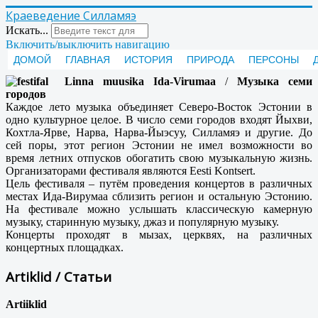
Краеведение Силламяэ
Искать...
Включить/выключить навигацию
ДОМОЙ
ГЛАВНАЯ
ИСТОРИЯ
ПРИРОДА
ПЕРСОНЫ
Linna muusika Ida-Virumaa
/
Музыка семи
городов
Каждое лето музыка объединяет Северо-Восток Эстонии в
одно культурное целое. В число семи городов входят Йыхви,
Кохтла-Ярве, Нарва, Нарва-Йыэсуу, Силламяэ и другие. До
сей поры, этот регион Эстонии не имел возможности во
время летних отпусков обогатить свою музыкальную жизнь.
Организаторами фестиваля являются Eesti Kontsert.
Цель фестиваля – путём проведения концертов в различных
местах Ида-Вирумаа сблизить регион и остальную Эстонию.
На фестивале можно услышать классическую камерную
музыку, старинную музыку, джаз и популярную музыку.
Концерты проходят в мызах, церквях, на различных
концертных площадках.
Artiklid / Статьи
Artiiklid