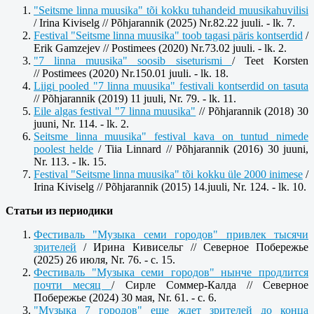
"Seitsme linna muusika" tõi kokku tuhandeid muusikahuvilisi
/ Irina Kiviselg // Põhjarannik (2025) Nr.82.22 juuli. - lk. 7.
Festival "Seitsme linna muusika" toob tagasi päris kontserdid
/
Erik Gamzejev // Postimees (2020) Nr.73.02 juuli. - lk. 2.
"7 linna muusika" soosib siseturismi
/ Teet Korsten
// Postimees (2020) Nr.150.01 juuli. - lk. 18.
Liigi pooled "7 linna muusika" festivali kontserdid on tasuta
// Põhjarannik (2019) 11 juuli, Nr. 79. - lk. 11.
Eile algas festival "7 linna muusika"
//
Põhjarannik (2018) 30
juuni, Nr. 114. - lk. 2.
Seitsme linna muusika" festival kava on tuntud nimede
poolest helde
/ Tiia Linnard //
Põhjarannik (2016) 30 juuni,
Nr. 113. - lk. 15.
Festival "Seitsme linna muusika" tõi kokku üle 2000 inimese
/
Irina Kiviselg //
Põhjarannik (2015) 14.juuli, Nr. 124. - lk. 10.
Статьи из периодики
Фестиваль "Музыка семи городов" привлек тысячи
зрителей
/ Ирина Кивисельг // Северное Побережье
(2025) 26 июля, Nr. 76. - c. 15.
Фестиваль "Музыка семи городов" нынче продлится
почти месяц
/ Сирле Соммер-Калда // Северное
Побережье (2024) 30 мая, Nr. 61. - c. 6.
"Музыка 7 городов" еще ждет зрителей до конца