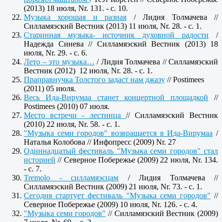
(2013) 18 июля, Nr. 131. - c. 10.
Музыка хорошая и разная
/ Лидия Толмачева //
Силламяэский Вестник (2013) 11 июля, Nr. 28. - c. 1.
Старинная музыка- источник духовной радости
/
Надежда Синева // Силламяэский Вестник (2013) 18
июля, Nr. 29. - c. 6.
Лето – это музыка…
/ Лидия Толмачева // Силламяэский
Вестник (2012) 12 июля, Nr. 28. - c. 1.
Праправнучка Толстого задаст нам джазу
// Postimees
(2011) 05 июля.
Весь Ида-Вирумаа станет концертной площадкой
//
Postimees (2010) 07 июля.
Место встречи - лестница
// Силламяэский Вестник
(2010) 22 июля, Nr. 58. - c. 1.
"Музыка семи городов" возвращается в Ида-Вирумаа
/
Наталья Колобова // Инфопресс (2009) Nr. 27
Одиннадцатый фестиваль "Музыка семи городов" стал
историей
// Северное Побережье (2009) 22 июля, Nr. 134.
- c. 7.
Tremolo - силламяэсцам
/ Лидия Толмачева //
Силламяэский Вестник (2009) 21 июля, Nr. 73. - c. 1.
Сегодня стартует фестиваль "Музыка семи городов"
//
Северное Побережье (2009) 10 июля, Nr. 126. - c. 4.
"Музыка семи городов"
// Силламяэский Вестник (2009)