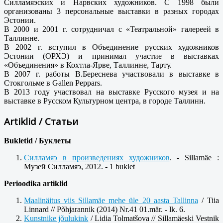
Силламяэских и Нарвских художников. С 1998 были
организованы 3 персональные выставки в разных го­родах
Эстонии.
В 2000 и 2001 г. сотрудничал с «Театральной» галереей в
Таллин­не.
В 2002 г. вступил в Объединение русских художников
Эстонии (ОРХЭ) и принимал участие в выставках
«Объединения» в Кохтла-Ярве, Таллинне, Тарту.
В 2007 г. работы В.Береснева участвовали в выставке в
Стокгольме в Gallen Peppars.
В 2013 году участвовал на выставке Русского музея и на
выставке в Русском Культурном центра, в городе Таллинн.
Artiklid / Статьи
Bukletid / Буклеты
Силламяэ в произведениях художников
. - Sillamäe :
Музей Силламяэ, 2012. - 1 buklet
Perioodika artiklid
Maalinäitus viis Sillamäe mehe üle 20 aasta Tallinna
/ Tiia
Linnard // Põhjarannik (2014) Nr.41 01.mär. - lk. 6.
Kunstnike jõulukink
/ Lidia Tolmatšova // Sillamäeski Vestnik