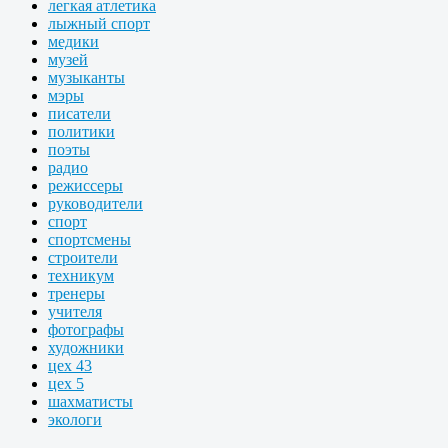
легкая атлетика
лыжный спорт
медики
музей
музыканты
мэры
писатели
политики
поэты
радио
режиссеры
руководители
спорт
спортсмены
строители
техникум
тренеры
учителя
фотографы
художники
цех 43
цех 5
шахматисты
экологи