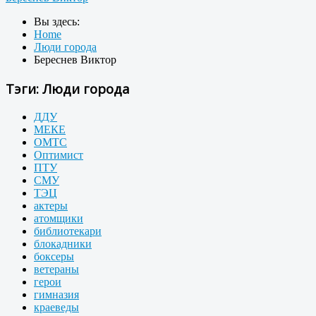
Вы здесь:
Home
Люди города
Береснев Виктор
Тэги: Люди города
ДДУ
МЕКЕ
ОМТС
Оптимист
ПТУ
СМУ
ТЭЦ
актеры
атомщики
библиотекари
блокадники
боксеры
ветераны
герои
гимназия
краеведы