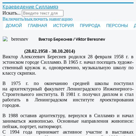
Краеведение Силламяэ
Искать...
Включить/выключить навигацию
ДОМОЙ
ГЛАВНАЯ
ИСТОРИЯ
ПРИРОДА
ПЕРСОНЫ
Виктор Береснев / Viktor Beresnev
(28.02.1958 - 30.10.2014)
Виктор Алексеевич Береснев родился 28 февраля 1958 г. в
эстонском городе Силламяэ. В 1965 г. начал посещать художе­
ственный кружок и, одновременно, музыкальную школу по
классу скрип­ки.
В 1975 г. по окончанию средней школы поступил
на архитектурный факультет Ленинградского Инженерного-
Строительного института. В 1981 г. получил диплом и стал
работать в Ленинградском институте
пр
оектирования
городов.
В 1988 оставив архитектуру, вернул­ся в Силламяэ и начал
заниматься живописью. Основные направления живописи:
пейзаж, портрет, на­тюрморт.
С 1994 года принимает активное участие в выставках