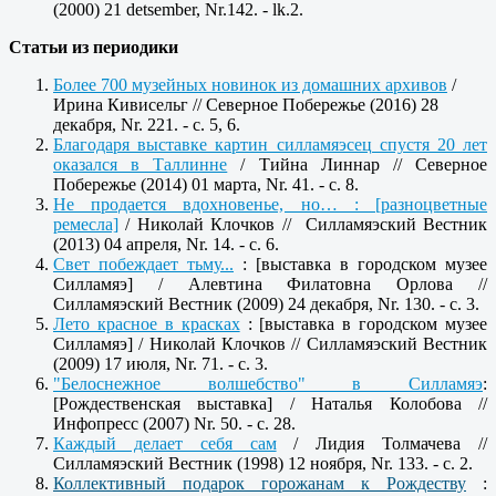
(2000) 21 detsember, Nr.142. - lk.2.
Статьи из периодики
Более 700 музейных новинок из домашних архивов
/
Ирина Кивисельг // Северное Побережье (2016) 28
декабря, Nr. 221. - c. 5, 6.
Благодаря выставке картин силламяэсец спустя 20 лет
оказался в Таллинне
/ Тийна Линнар // Северное
Побережье (2014) 01 марта, Nr. 41. - c. 8.
Не продается вдохновенье, но… : [разноцветные
ремесла]
/ Николай Клочков // Силламяэский Вестник
(2013) 04 апреля, Nr. 14. - c. 6.
Свет побеждает тьму...
: [выставка в городском музее
Силламяэ] / Алевтина Филатовна Орлова //
Силламяэский Вестник (2009) 24 декабря, Nr. 130. - c. 3.
Лето красное в красках
: [выставка в городском музее
Силламяэ] / Николай Клочков // Силламяэский Вестник
(2009) 17 июля, Nr. 71. - c. 3.
"Белоснежное волшебство" в Силламяэ
:
[Рождественская выставка] / Наталья Колобова //
Инфопресс (2007) Nr. 50. - c. 28.
Каждый делает себя сам
/ Лидия Толмачева //
Силламяэский Вестник (1998) 12 ноября, Nr. 133. - c. 2.
Коллективный подарок горожанам к Рождеству
: