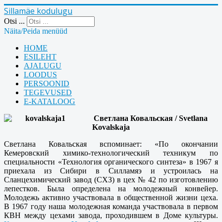
Sillamäe kodulugu
Otsi ...
Näita/Peida menüüd
HOME
ESILEHT
AJALUGU
LOODUS
PERSOONID
TEGEVUSED
E-KATALOOG
Светлана Ковальская / Svetlana
Kovalskaja
Светлана Ковальская вспоминает: «По окончании
Кемеровский химико-технологический техникум по
специальности «Технология органического синтеза» в 1967 я
приехала из Сибири в Силламяэ и устроилась на
Сланцехимический завод (СХЗ) в цех № 42 по изготовлению
лепестков. Была определена на молодежный конвейер.
Молодежь активно участвовала в общественной жизни цеха.
В 1967 году наша молодежная команда участвовала в первом
КВН между цехами завода, проходившем в Доме культуры.