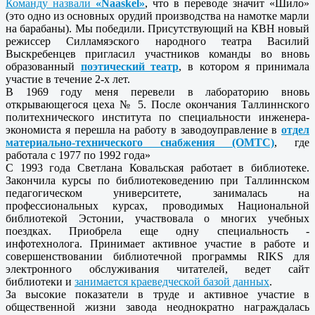
Команду назвали
«Naaskel»
, что в переводе значит «Шило»
(это одно из основных орудий производства на намотке марли
на барабаны). Мы победили. Присутствующий на КВН новый
режиссер Силламяэского народного театра Василий
Выскребенцев пригласил участников команды во вновь
образованный
поэтический театр
, в котором я принимала
участие в течение 2-х лет.
В 1969 году меня перевели в лабораторию вновь
открывающегося цеха № 5. После окончания Таллиннского
политехнического института по специальности инженера-
экономиста я перешла на работу в заводоуправление в
отдел
материально-технического снабжения (ОМТС)
, где
работала с 1977 по 1992 года»
С 1993 года Светлана Ковальская работает в библиотеке.
Закончила курсы по библиотековедению при Таллиннском
педагогическом университете, занималась на
профессиональных курсах, проводимых Национальной
библиотекой Эстонии, участвовала о многих учебных
поездках. Приобрела еще одну специальность -
инфотехнолога. Принимает активное участие в работе и
совершенствовании библиотечной программы RIKS для
электронного обслуживания читателей, ведет сайт
библиотеки и
занимается краеведческой базой данных
.
За высокие показатели в труде и активное участие в
общественной жизни завода неоднократно награждалась