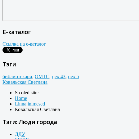
Е-каталог
Ссылка на е-каталог
Тэги
библиотекари
,
ОМТС
,
цех 43
,
цех 5
Ковальская Светлана
Sa oled siin:
Home
Linna inimesed
Ковальская Светлана
Тэги: Люди города
ДДУ