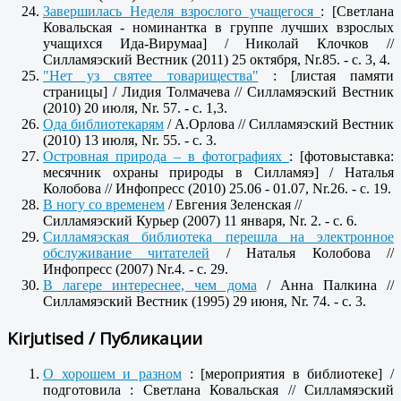
Завершилась Неделя взрослого учащегося
: [Светлана
Ковальская - номинантка в группе лучших взрослых
учащихся Ида-Вирумаа] / Николай Клочков //
Силламяэский Вестник (2011) 25 октября, Nr.85. - c. 3, 4.
"Нет уз святее товарищества"
: [листая памяти
страницы] / Лидия Толмачева // Силламяэский Вестник
(2010) 20 июля, Nr. 57. - c. 1,3.
Ода библиотекарям
/ А.Орлова // Силламяэский Вестник
(2010) 13 июля, Nr. 55. - с. 3.
Островная природа – в фотографиях
: [фотовыставка:
месячник охраны природы в Силламяэ] / Наталья
Колобова // Инфопресс (2010) 25.06 - 01.07, Nr.26. - c. 19.
В ногу со временем
/ Евгения Зеленская //
Силламяэский Курьер (2007) 11 января, Nr. 2. - c. 6.
Силламяэская библиотека перешла на электронное
обслуживание читателей
/ Наталья Колобова //
Инфопресс (2007) Nr.4. - c. 29.
В лагере интереснее, чем дома
/ Анна Палкина //
Силламяэский Вестник (1995) 29 июня, Nr. 74. - c. 3.
Kirjutised / Публикации
О хорошем и разном
: [мероприятия в библиотеке] /
подготовила : Светлана Ковальская // Силламяэский