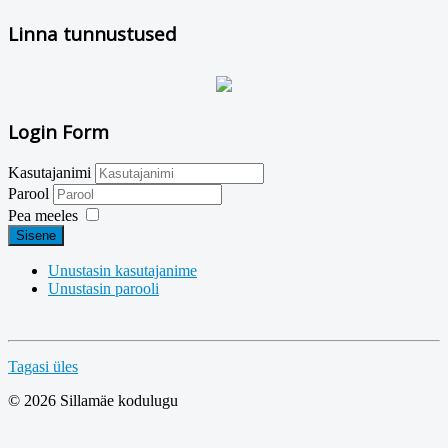
Linna tunnustused
Login Form
Kasutajanimi
Parool
Pea meeles
Sisene
Unustasin kasutajanime
Unustasin parooli
Tagasi üles
© 2026 Sillamäe kodulugu