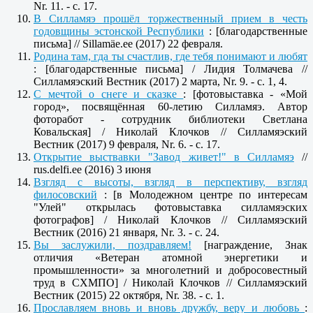
Nr. 11. - c. 17.
В Силламяэ прошёл торжественный прием в честь
годовщины эстонской Республики
: [благодарственные
письма] // Sillamäe.ee (2017) 22 февраля.
Родина там, гда ты счастлив, где тебя понимают и любят
: [благодарственные письма] / Лидия Толмачева //
Силламяэский Вестник (2017) 2 марта, Nr. 9. - c. 1, 4.
С мечтой о снеге и сказке
: [фотовыставка - «Мой
город», посвящённая 60-летию Силламяэ. Автор
фоторабот - сотрудник библиотеки Светлана
Ковальская] / Николай Клочков // Силламяэский
Вестник (2017) 9 февраля, Nr. 6. - c. 17.
Открытие выствавки "Завод живет!" в Силламяэ
//
rus.delfi.ee (2016) 3 июня
Взгляд с высоты, взгляд в перспективу, взгляд
филосовский
: [в Молодежном центре по интересам
"Улей" открылась фотовыставка силламяэских
фотографов] / Николай Клочков // Силламяэский
Вестник (2016) 21 января, Nr. 3. - c. 24.
Вы заслужили, поздравляем!
[награждение, Знак
отличия «Ветеран атомной энергетики и
промышленности» за многолетний и добросовестный
труд в СХМПО] / Николай Клочков // Силламяэский
Вестник (2015) 22 октября, Nr. 38. - c. 1.
Прославляем вновь и вновь дружбу, веру и любовь
: