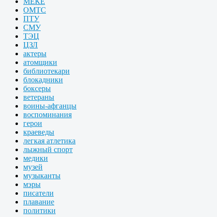
МЕКЕ
ОМТС
ПТУ
СМУ
ТЭЦ
ЦЗЛ
актеры
атомщики
библиотекари
блокадники
боксеры
ветераны
воины-афганцы
воспоминания
герои
краеведы
легкая атлетика
лыжный спорт
медики
музей
музыканты
мэры
писатели
плавание
политики