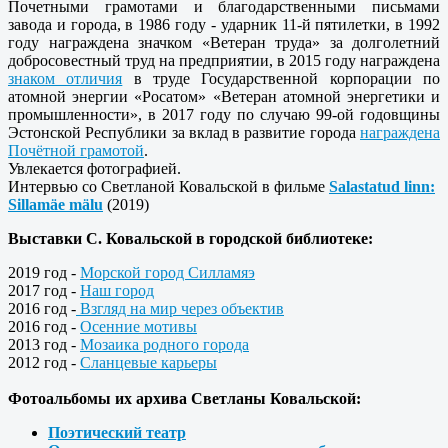
Почетными грамотами и благодарственными письмами
завода и города, в 1986 году - ударник 11-й пятилетки, в 1992
году награждена значком «Ветеран труда» за долголетний
добросовестный труд на предприятии, в 2015 году награждена
знаком отличия
в труде Государственной корпорации по
атомной энергии «Росатом» «Ветеран атомной энергетики и
промышленности», в 2017 году по случаю 99-ой годовщины
Эстонской Республики за вклад в развитие города
награждена
Почётной грамотой
.
Увлекается фотографией.
Интервью со Светланой Ковальской
в фильме
Salastatud linn:
Sillamäe mälu
(2019)
Выставки С. Ковальской в городской библиотеке:
2019 год -
Морской город Силламяэ
2017 год -
Наш город
2016 год -
Взгляд на мир через объектив
2016 год -
Осенние мотивы
2013 год -
Мозаика родного города
2012 год -
Сланцевые карьеры
Фотоальбомы их архива Светланы Ковальской:
Поэтический театр