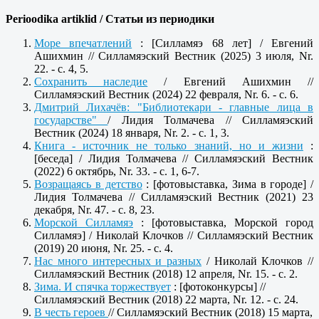
Perioodika artiklid /
Статьи из периодики
Море впечатлений
: [Силламяэ 68 лет] / Евгений
Ашихмин // Силламяэский Вестник (2025) 3 июля, Nr.
22. - с. 4, 5.
Сохранить наследие
/ Евгений Ашихмин //
Силламяэский Вестник (2024) 22 февраля, Nr. 6. - c. 6.
Дмитрий Лихачёв: "Библиотекари - главные лица в
государстве"
/ Лидия Толмачева // Силламяэский
Вестник (2024) 18 января, Nr. 2. - c. 1, 3.
Книга - источник не только знаний, но и жизни
:
[беседа] / Лидия Толмачева // Силламяэский Вестник
(2022) 6 октябрь, Nr. 33. - c. 1, 6-7.
Возращаясь в детство
: [фотовыставка, Зима в городе] /
Лидия Толмачева // Силламяэский Вестник (2021) 23
декабря, Nr. 47. - c. 8, 23.
Морской Силламяэ
: [фотовыставка, Морской город
Силламяэ] / Николай Клочков // Силламяэский Вестник
(2019) 20 июня, Nr. 25. - c. 4.
Нас много интересных и разных
/ Николай Клочков //
Силламяэский Вестник (2018) 12 апреля, Nr. 15. - c. 2.
Зима. И спячка торжествует
: [фотоконкурсы] //
Силламяэский Вестник (2018) 22 марта, Nr. 12. - c. 24.
В честь героев
// Силламяэский Вестник (2018) 15 марта,