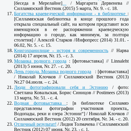
[беседа в Мерелайне]
/ Маргарита Дервенева //
Силламяэский Вестник (2015) 5 марта, Nr. 9. - c. 18.
Богатства краеведческой информации - в библиотеке
:
[Силламяэская библиотека в конце прошлого года
открыла специальный сайт, на котором представит всю
имеющуюся в ее распоряжении краеведческую
информацию о городе, как минимум, за полтора
столетия] / Алексей Старков //Инфопресс (2014) 31.01. -
06.02, Nr. 5. - c. 15.
Книгохранилище - исторя и современность
// Нарва
(2014) 17 апреля, Nr. 15. - c. 3.
Мозаика родного города
: [фотовыставка] // Linnaleht
(2013) 5 июня, Nr. 27. - c. 20.
День города. Мозаика родного города
: [фотовыставка]
/ Николай Клочков // Силламяэский Вестник (2013)
Nr.27 04.июля. – с. 24.
Люди фотографировали себя и Эстонию
/ фото:
Светлана Ковальская, Борис Синицов //
Postimees (2013)
13 марта,
Nr. 51. - с. 4.
Водная фотовыставка
: [в библиотеке Силламяэ
представлены фотографии участников проекта„
Водопады, реки и озера Эстонии“] / Николай Клочков //
Силламяэский Вестник (2012) 20 сентября, Nr. 34. - c. 20.
Отличный результат!
/ Лидия Толмачева // Силламяэский
Вестник (2012) 07 июня, Nr. 23. - c. 1.