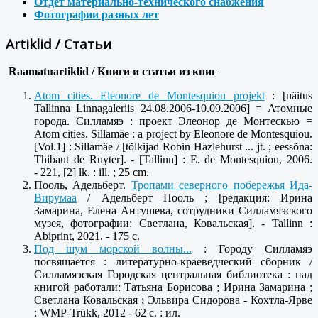
Отдет материально-технического снабжения
Фотографии разных лет
Artiklid / Статьи
Raamatuartiklid /
Книги и статьи из книг
Atom cities. Eleonore de Montesquiou projekt
: [näitus
Tallinna Linnagaleriis 24.08.2006-10.09.2006] = Атомные
города. Силламяэ : проект Элеонор де Монтескью =
Atom cities. Sillamäe : a project by Eleonore de Montesquiou.
[Vol.1] : Sillamäe / [tõlkijad Robin Hazlehurst ... jt. ; eessõna:
Thibaut de Ruyter]. - [Tallinn] : E. de Montesquiou, 2006.
- 221, [2] lk. : ill. ; 25 cm.
Пооль, Адельберт.
Тропами северного побережья Ида-
Вирумаа
/ Адельберт Пооль ; [редакция: Ирина
Замарина, Елена Антушева, сотрудники Силламяэского
музея, фотографии: Светлана, Ковальская]. - Tallinn :
Abiprint, 2021. - 175 с.
Под шум морской волны...
: Городу Силламяэ
посвящается : литературно-краеведческий сборник /
Силламяэская Городская центральная библиотека : над
книгой работали: Татьяна Борисова ; Ирина Замарина ;
Светлана Ковальская ; Эльвира Сидорова - Кохтла-Ярве
: WMP-Trükk, 2012 - 62 с. : ил.