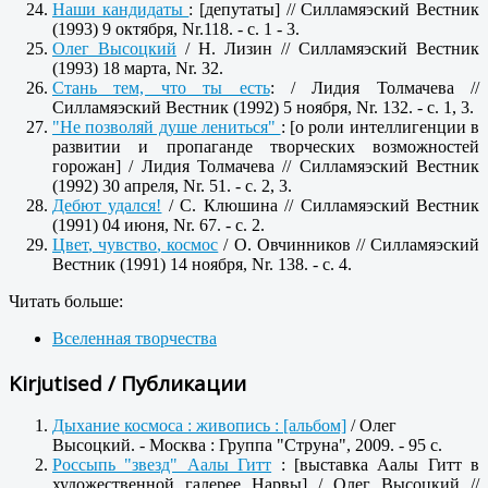
Наши кандидаты
: [депутаты] // Силламяэский Вестник
(1993) 9 октября, Nr.118. - с. 1 - 3.
Олег Высоцкий
/ Н. Лизин // Силламяэский Вестник
(1993) 18 марта, Nr. 32.
Стань тем, что ты есть
: / Лидия Толмачева //
Силламяэский Вестник (1992) 5 ноября, Nr. 132. - c. 1, 3.
"Не позволяй душе лениться"
: [о роли интеллигенции в
развитии и пропаганде творческих возможностей
горожан] / Лидия Толмачева // Силламяэский Вестник
(1992) 30 апреля, Nr. 51. - c. 2, 3.
Дебют удался!
/ С. Клюшина // Силламяэский Вестник
(1991) 04 июня, Nr. 67. - c. 2.
Цвет
,
чувство
, космос
/ О. Овчинников // Силламяэский
Вестник (1991) 14 ноября, Nr. 138. - с. 4.
Читать больше:
Вселенная творчества
Kirjutised / Публикации
Дыхание космоса : живопись : [альбом]
/ Олег
Высоцкий. - Москва : Группа "Струна", 2009. - 95 с.
Россыпь "звезд" Аалы Гитт
: [выставка Аалы Гитт в
художественной галерее Нарвы] / Олег Высоцкий //