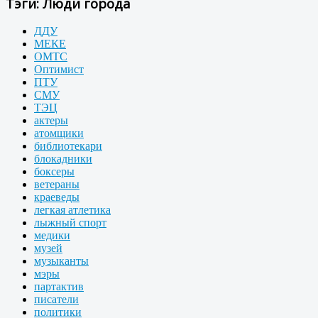
Тэги: Люди города
ДДУ
МЕКЕ
ОМТС
Оптимист
ПТУ
СМУ
ТЭЦ
актеры
атомщики
библиотекари
блокадники
боксеры
ветераны
краеведы
легкая атлетика
лыжный спорт
медики
музей
музыканты
мэры
партактив
писатели
политики