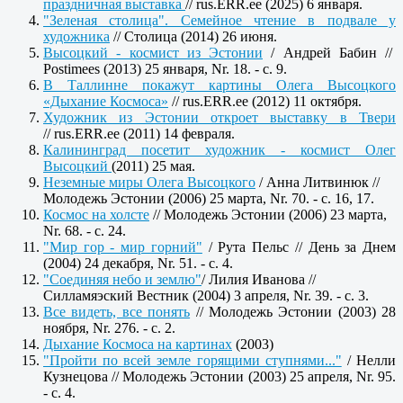
праздничная выставка
// rus.ERR.ee (2025) 6 января.
"Зеленая столица". Семейное чтение в подвале у
художника
// Столица (2014) 26 июня.
Высоцкий - космист из Эстонии
/ Андрей Бабин //
Postimees (2013) 25 января, Nr. 18. - c. 9.
В Таллинне покажут картины Олега Высоцкого
«Дыхание Космоса»
// rus.ERR.ee (2012) 11 октября.
Художник из Эстонии откроет выставку в Твери
// rus.ERR.ee (2011) 14 февраля.
Калининград посетит художник - космист Олег
Высоцкий
(2011) 25 мая.
Неземные миры Олега Высоцкого
/ Анна Литвинюк //
Молодежь Эстонии (2006) 25 марта, Nr. 70. - c. 16, 17.
Космос на холсте
// Молодежь Эстонии (2006) 23 марта,
Nr. 68. - c. 24.
"Мир гор - мир горний"
/ Рута Пельс // День за Днем
(2004) 24 декабря, Nr. 51. - c. 4.
"Соединяя небо и землю"
/ Лилия Иванова //
Силламяэский Вестник (2004) 3 апреля, Nr. 39. - с. 3.
Все видеть, все понять
// Молодежь Эстонии (2003) 28
ноября, Nr. 276. - c. 2.
Дыхание Космоса на картинах
(2003)
"Пройти по всей земле горящими ступнями..."
/ Нелли
Кузнецова // Молодежь Эстонии (2003) 25 апреля, Nr. 95.
- c. 4.