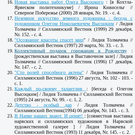
Новая выставка работ Олега Высоцкого
: [в Кохтла-
Ярвеском политехникуме] / Ирина Кивисельг //
Северное Побережье (2000) 28 января, Nr. 19. - c. 4.
Неземное искусство земного художника : беседа с
художником Олегом Николаевичем Высоцким
/ Лидия
Толмачева // Силламяэский Вестник (1999) 29 декабря,
Nr. 152. - c. 4.
"Осознание красоты спасет мир
" / Лидия Толмачева //
Силламяэский Вестник (1997) 20 марта, Nr. 33. - c. 3.
Коллективный подарок горожанам к Рождеству
:
[рождественская выставка в Выставочном зале] / Лидия
Толмачева // Силламяэский Вестник (1996) 17 декабря,
Nr. 147. - c. 2.
"Сто ролей способного актера"
/ Лидия Толмачева //
Силламяэский Вестник (1996) 27 августа, Nr. 102 - 103. -
с. 1.
Каждый по-своему талантлив
: [беседа с Олегом
Высоцким] / Лидия Толмачева // Силламяэский Вестник
(1995) 24 августа, Nr. 99. - c. 1, 2.
Детство - особый дар
/ Лидия Толмачева //
Силламяэский Вестник(1994) 06 декабря, Nr. 143. - c. 3.
В Нарве наших знают. И ценят!
: [совместная выставка
нарвских и силламяэских художников в Нарвской
художественной галерее ] / Лидия Толмачева //
Силламяэский Вестник (1993) 11 декабря, Nr. 145. - c. 2.