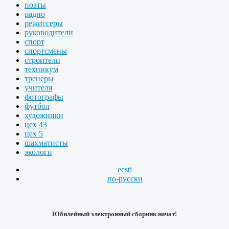
поэты
радио
режиссеры
руководители
спорт
спортсмены
строители
техникум
тренеры
учителя
фотографы
футбол
художники
цех 43
цех 5
шахматисты
экологи
eesti
по-русски
Юбилейный электронный сборник начат!