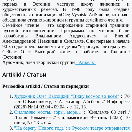
первых в Эстонии частную школу живописи и
художественных ремесел. В 1998 году была создана
общественная организация «Oleg Vysotski ArtStudio», которая
объединила студию живописи и группы семейного чтения.
Семейное чтение – это возрождение старинной традиции
русской интеллигенции. Программы по чтению были
разработаны Владимиром Андреевичем и Еленой
Александровной Невскими в Силламяэ. Они первые в начале
90-х годов предложили читать детям “взрослую” литературу.
Сейчас Олег Высоцкий живет и работает в Таллинне
(Эстония).
Художник, член творческой группы
"Апрель"
Artiklid / Статьи
Perioodika artiklid /
Статьи из периодики
Художник Олег Высоцкий "Вижу космос во всем"
: [70
лет О.Высоцкому] / Александр Айсберг // Инфопресс
(2026) Nr.14 03.04 - 09.04. - c. 12, 13.
Силламяэ: мосты, горы, море…
: [Силламяэ 68 лет] /
Лидия Толмачева // Силламяэский Вестник (2025) 10
июля, Nr. 23. - c. 4.
"На берегу Нового года": в Русском театре открывается