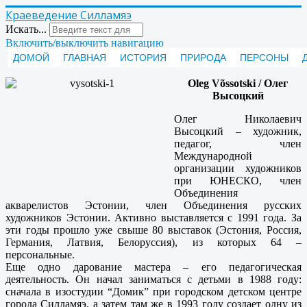
Краеведение Силламяэ
Искать...
Включить/выключить навигацию
ДОМОЙ
ГЛАВНАЯ
ИСТОРИЯ
ПРИРОДА
ПЕРСОНЫ
Oleg Võssotski / Олег
Высоцкий
Олег Николаевич
Высоцкий – художник,
педагог, член
Международной
организации художников
при ЮНЕСКО, член
Объединения
акварелистов Эстонии, член Объединения русских
художников Эстонии. Активно выставляется с 1991 года. За
эти годы прошло уже свыше 80 выставок (Эстония, Россия,
Германия, Латвия, Белоруссия), из которых 64 –
персональные.
Еще одно дарование мастера – его педагогическая
деятельность. Он начал заниматься с детьми в 1988 году:
сначала в изостудии “Домик” при городском детском центре
города Силламяэ, а затем там же в 1993 году создает одну из